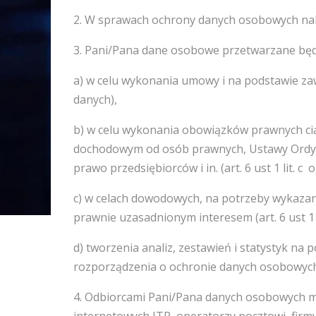
2. W sprawach ochrony danych osobowych nal
3. Pani/Pana dane osobowe przetwarzane będ
a) w celu wykonania umowy i na podstawie zaw
danych),
b) w celu wykonania obowiązków prawnych cią
dochodowym od osób prawnych, Ustawy Ordyna
prawo przedsiębiorców i in. (art. 6 ust 1 lit
c) w celach dowodowych, na potrzeby wykazani
prawnie uzasadnionym interesem (art. 6 ust
d) tworzenia analiz, zestawień i statystyk na 
rozporządzenia o ochronie danych osobowych
4. Odbiorcami Pani/Pana danych osobowych m