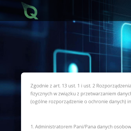
Zgodnie z art. 13 ust. 1 i ust. 2 Rozporządze
fizycznych w związku z przetwarzaniem dany
(ogólne rozporządzenie o ochronie danych) in
1. Administratorem Pani/Pana danych osobowyc