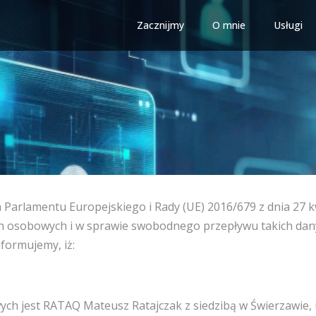
Zacznijmy
O mnie
Usługi
nia Parlamentu Europejskiego i Rady (UE) 2016/679 z dnia 27
ch osobowych i w sprawie swobodnego przepływu takich dan
formujemy, iż:
h jest RATAQ Mateusz Ratajczak z siedzibą w Świerzawie, u