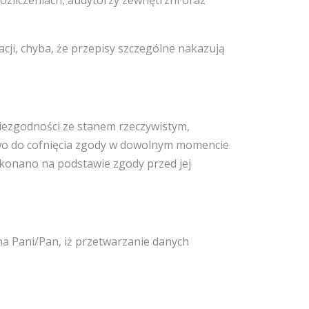
rozliczeniach, audytorzy zewnętrzni oraz
ji, chyba, że przepisy szczególne nakazują
niezgodności ze stanem rzeczywistym,
awo do cofnięcia zgody w dowolnym momencie
konano na podstawie zgody przed jej
a Pani/Pan, iż przetwarzanie danych