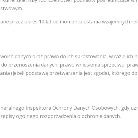
 kurierskie, izby rozliczeniowe i podmioty pośredniczące w 
ństwowym.
e przez okres 10 lat od momentu ustania wzajemnych relac
swoich danych oraz prawo do ich sprostowania, w razie ich 
o do przenoszenia danych, prawo wniesienia sprzeciwu, pr
ia (jeżeli podstawą przetwarzania jest zgoda), którego do
Generalnego Inspektora Ochrony Danych Osobowych, gdy uzn
zepisy ogólnego rozporządzenia o ochronie danych.