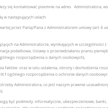
eży się kontaktować pisemnie na adres Administratora, w
ą w następujących celach:
artej przez Panią/Pana z Administratorem umowy (art. 6 ust
żących na Administratorze, wynikających w szczególności 
cja podatkowa, Ustawy o przeciwdziałaniu praniu pienięd
. c ogólnego rozporządzenia o danych osobowych),
a faktów oraz w celu ustalenia, obrony i dochodzenia roszc
 1 lit f ogólnego rozporządzenia o ochronie danych osobo
potrzeby Administratora, co jest naszym prawnie uzasadnionym
).
ogą być podmioty: informatyczne, ubezpieczeniowe, banki,