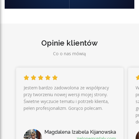
Opinie klientów
Co o nas mówią
Jestem bardzo zadowolona ze współpracy
W
przy tworzeniu nowej wersji mojej strony.
p
Świetne wyczucie tematu i potrzeb klienta,
s
pełen profesjonalizm. Gorąco polecam.
g
p
d
j
ki
Magdalena Izabela Kijanowska
pl
zielonemigdaly.com