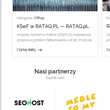
Kategoria:
Offtop
Ka
KSeF w RATAQ.PL — RATAQ.pl
R
gotowy, zanim inni zaczną się
d
Krajowy System e-Faktur (KSeF) to największa
St
przygotowywać
zmiana w polskim fakturowaniu od lat. Podczas
pr
gdy większość firm dopiero analizuje
ob
Czytaj dalej
Cz
nadchodzące obowiązki,...
kt
Nasi partnerzy
Zaufali nam