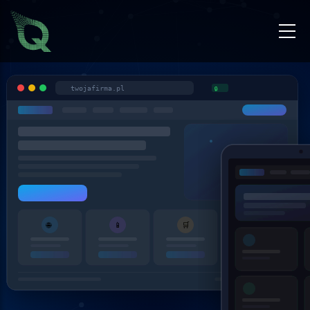
twojafirma.pl
🔒
▶
🌐
📱
🛒
⚙️