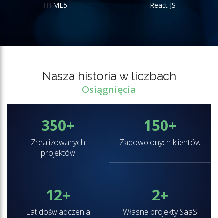
HTML5
React JS
Nasza historia w liczbach
Osiągnięcia
350
+
150
+
Zrealizowanych
Zadowolonych klientów
projektów
12
+
2
+
Lat doświadczenia
Własne projekty SaaS