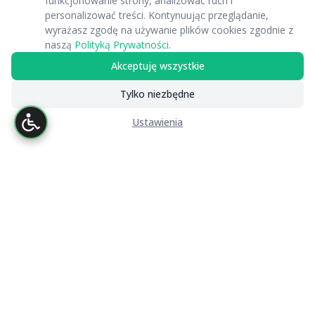
funkcjonowanie strony, analizować ruch i
personalizować treści. Kontynuując przeglądanie,
wyrażasz zgodę na używanie plików cookies zgodnie z
naszą
Polityką Prywatności
.
Akceptuję wszystkie
Tylko niezbędne
Ustawienia
Nasze Usługi
Przydatne Linki
Newsletter
© 2025 RATAQ.PL. Wszelkie prawa zastrzeżone.
|
Deklaracja
dostępności