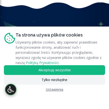
Ta strona używa plików cookies
Używamy plików cookies, aby zapewnić prawidłowe
funkcjonowanie strony, analizować ruch i
Nasze Usługi
personalizować treści. Kontynuując przeglądanie,
wyrażasz zgodę na używanie plików cookies zgodnie z
Przydatne Linki
naszą
Polityką Prywatności
.
Akceptuję wszystkie
Newsletter
Tylko niezbędne
Ustawienia
© 2025 RATAQ.PL. Wszelkie prawa zastrzeżone.
|
Deklaracja
dostępności