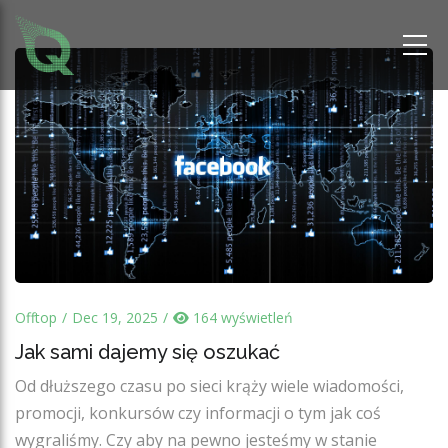
Offtop
Dec 19, 2025
164 wyświetleń
Jak sami dajemy się oszukać
Od dłuższego czasu po sieci krąży wiele wiadomości,
promocji, konkursów czy informacji o tym jak coś
wygraliśmy. Czy aby na pewno jesteśmy w stanie