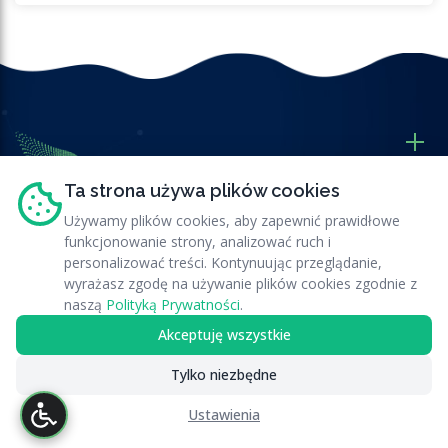
Ta strona używa plików cookies
Używamy plików cookies, aby zapewnić prawidłowe
funkcjonowanie strony, analizować ruch i
Nasze Usługi
personalizować treści. Kontynuując przeglądanie,
wyrażasz zgodę na używanie plików cookies zgodnie z
Przydatne Linki
naszą
Polityką Prywatności
.
Akceptuję wszystkie
Newsletter
Tylko niezbędne
Ustawienia
© 2025 RATAQ.PL. Wszelkie prawa zastrzeżone.
|
Deklaracja