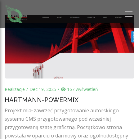
Realizacje
Dec 19, 2025
167 wyświetleń
HARTMANN-POWERMIX
Projekt miał zawrzeć przygotowanie autorskiego
systemu CMS przygotowanego pod wcześniej
przygotowaną szatę graficzną. Początkowo strona
powstała w oparciu o darmowy oraz ogólnodostępny